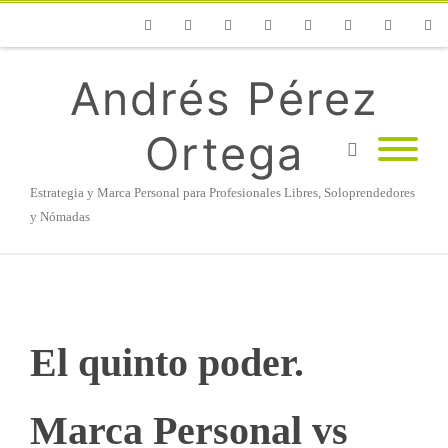
Phone
Facebook
Twitter
Flickr
Vimeo
Youtube
Instagram
Linke
Andrés Pérez
Ortega
Estrategia y Marca Personal para Profesionales Libres, Soloprendedores
y Nómadas
El quinto poder.
Marca Personal vs