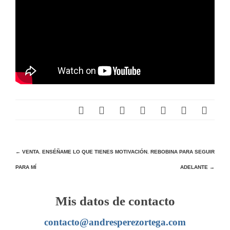
Navegación
←
VENTA. ENSÉÑAME LO QUE TIENES
MOTIVACIÓN. REBOBINA PARA SEGUIR
PARA MÍ
ADELANTE
→
de
entradas
Mis datos de contacto
contacto@andresperezortega.com