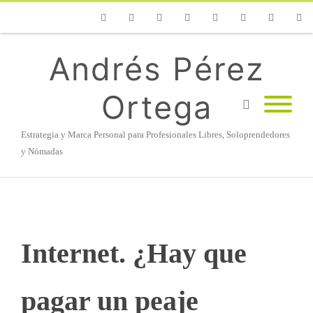
Phone
Facebook
Twitter
Flickr
Vimeo
Youtube
Instagram
Linke
Andrés Pérez
Ortega
Estrategia y Marca Personal para Profesionales Libres, Soloprendedores
y Nómadas
Internet. ¿Hay que
pagar un peaje