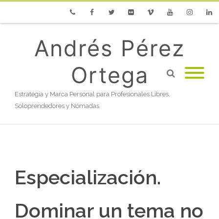
Phone
Facebook
Twitter
Flickr
Vimeo
Youtube
Instagram
Linke
Andrés Pérez
Ortega
Estrategia y Marca Personal para Profesionales Libres,
Soloprendedores y Nómadas
Especialización.
Dominar un tema no