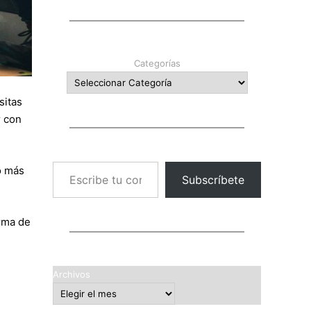
Categorías
sitas
r con
Escribe tu correo electrónico…
o más
Subscríbete
orma de
Archivos