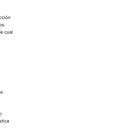
cción
os
de cual
me
o
stica