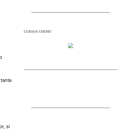
CURSOS UDEMY
o
rtante
r, si