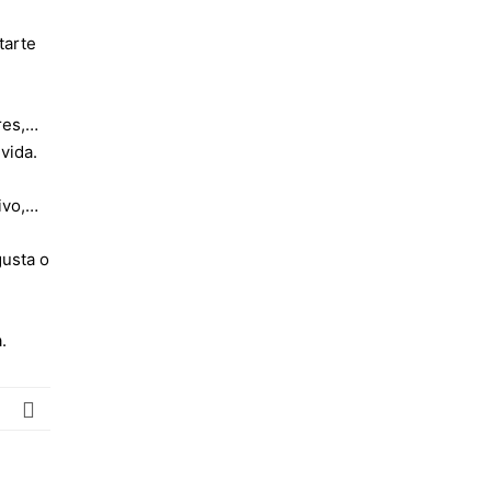
tarte
res,…
vida.
tivo,…
gusta o
.