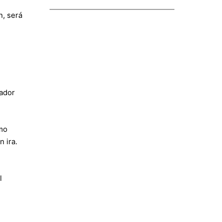
n, será
cador
omo
 ira.
l