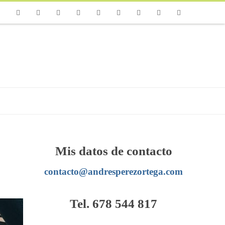
one
Facebook
Twitter
Flickr
Vimeo
Youtube
Instagram
Linkedin
Email
RSS
Mis datos de contacto
contacto@andresperezortega.com
Tel. 678 544 817