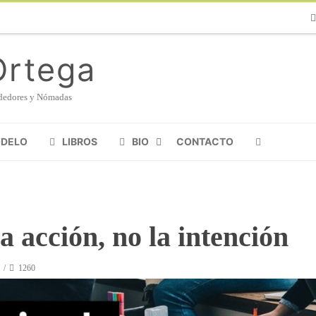
Ph
Ortega
endedores y Nómadas
ODELO
LIBROS
BIO
CONTACTO
 acción, no la intención
1260