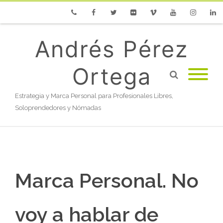
Phone
Facebook
Twitter
Flickr
Vimeo
Youtube
Instagram
Linke
Andrés Pérez
Ortega
Estrategia y Marca Personal para Profesionales Libres,
Soloprendedores y Nómadas
Marca Personal. No
voy a hablar de