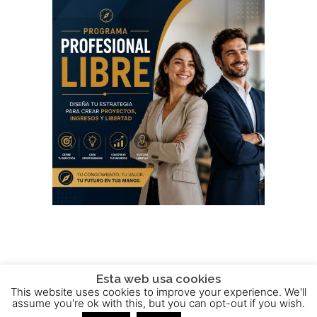
Esta web usa cookies
This website uses cookies to improve your experience. We'll
2015 - 2025 © Powered by
Theme-Vision
assume you're ok with this, but you can opt-out if you wish.