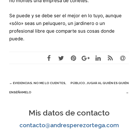
no montes una empresa de cohetes.
Se puede y se debe ser el mejor en lo tuyo, aunque
«sólo» seas un peluquero, un jardinero o un
profesional libre que comparte sus cosas donde
puede.
Navegación
←
EVIDENCIAS. NO ME LO CUENTES,
PÚBLICO. JUGAR AL QUIÉN ES QUIÉN
ENSÉÑAMELO
→
de
entradas
Mis datos de contacto
contacto@andresperezortega.com