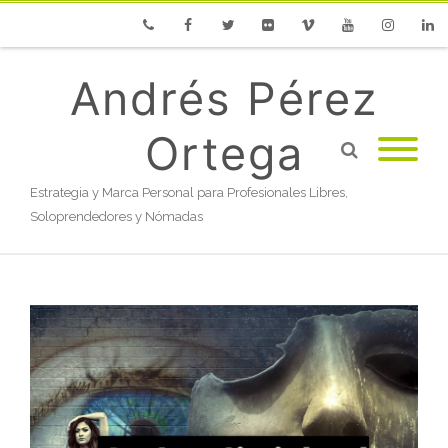
Phone
Facebook
Twitter
Flickr
Vimeo
Youtube
Instagram
Linke
Andrés Pérez
Ortega
Estrategia y Marca Personal para Profesionales Libres,
Soloprendedores y Nómadas