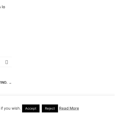
 lo
VINO.
→
if you wish.
Read More
Accept
Reject