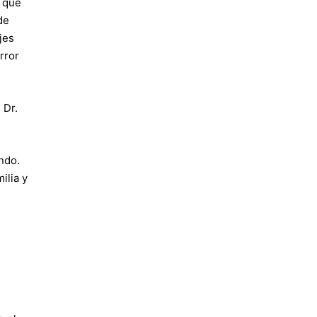
s que
de
jes
rror
 Dr.
ndo.
ilia y