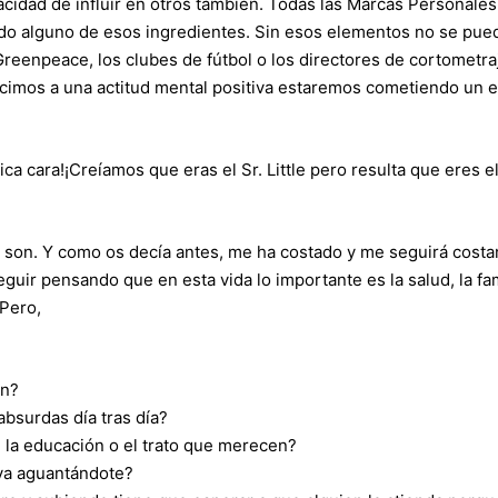
pacidad de influir en otros también. Todas las Marcas Personale
nido alguno de esos ingredientes. Sin esos elementos no se pue
Greenpeace, los clubes de fútbol o los directores de cortometra
ucimos a una actitud mental positiva estaremos cometiendo un e
ica cara!¡Creíamos que eras el Sr. Little pero resulta que eres el
 son. Y como os decía antes, me ha costado y me seguirá costa
uir pensando que en esta vida lo importante es la salud, la fam
 Pero,
ón?
absurdas día tras día?
 la educación o el trato que merecen?
eva aguantándote?