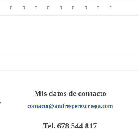
one
Facebook
Twitter
Flickr
Vimeo
Youtube
Instagram
Linkedin
Email
RSS
Mis datos de contacto
y
contacto@andresperezortega.com
Tel. 678 544 817