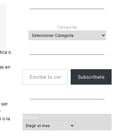
Categorías
tica o
as en
Escribe tu correo electrónico…
Subscríbete
 ser
y
Archivos
 o la