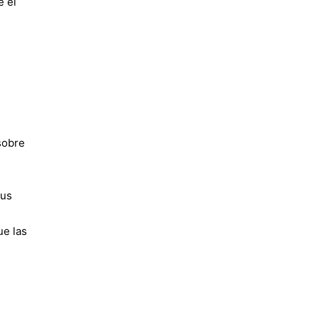
e el
sobre
tus
ue las
s