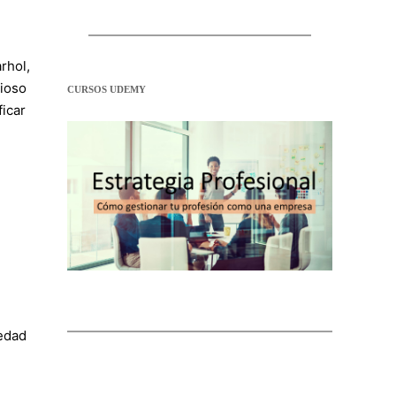
rhol,
rioso
CURSOS UDEMY
ficar
iedad