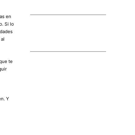
sas en
. Si lo
idades
 al
que te
guir
l
n. Y