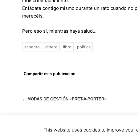
indiscriminadamente.
Enfádate contigo mismo durante un rato cuando no p
merecéis.
Pero eso si, mientras haya salud…
aspecto
dinero
libro
política
Compartir esta publicacion
Navegación
←
MODAS DE GESTIÓN «PRET-A-PORTER»
de
entradas
2015 - 2025 © Powered by
Theme-Vision
This website uses cookies to improve your ex