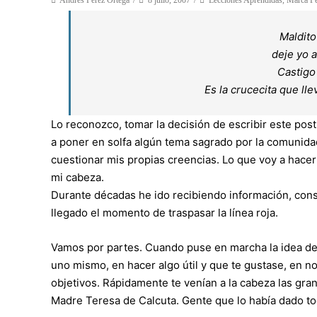
Andrés Pérez Ortega
8 julio, 2007
Lecciones Aprendidas
,
Marca Pe
Maldito
deje yo a
Castigo
Es la crucecita que lle
Lo reconozco, tomar la decisión de escribir este pos
a poner en solfa algún tema sagrado por la comunidad
cuestionar mis propias creencias. Lo que voy a hacer
mi cabeza.
Durante décadas he ido recibiendo información, conse
llegado el momento de traspasar la línea roja.
Vamos por partes. Cuando puse en marcha la idea de 
uno mismo, en hacer algo útil y que te gustase, en no
objetivos. Rápidamente te venían a la cabeza las gran
Madre Teresa de Calcuta. Gente que lo había dado to