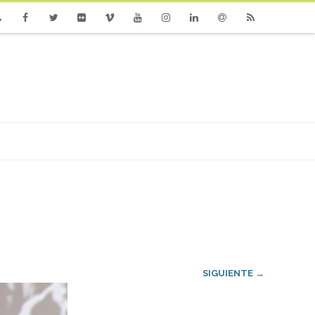
one
Facebook
Twitter
Flickr
Vimeo
Youtube
Instagram
Linkedin
Email
RSS
SIGUIENTE →