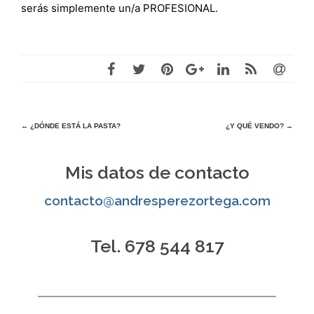
serás simplemente un/a PROFESIONAL.
Navegación
←
¿DÓNDE ESTÁ LA PASTA?
¿Y QUÉ VENDO?
→
de
Mis datos de contacto
entradas
contacto@andresperezortega.com
Tel. 678 544 817