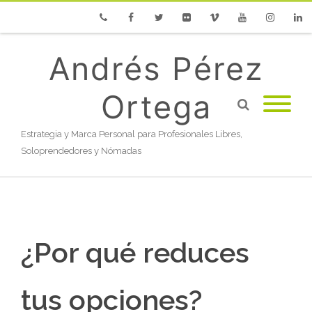
Phone
Facebook
Twitter
Flickr
Vimeo
Youtube
Instagram
Linke
Andrés Pérez
Ortega
Estrategia y Marca Personal para Profesionales Libres,
Soloprendedores y Nómadas
¿Por qué reduces
tus opciones?