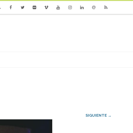
one
Facebook
Twitter
Flickr
Vimeo
Youtube
Instagram
Linkedin
Email
RSS
SIGUIENTE →