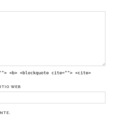
""> <b> <blockquote cite=""> <cite>
ITIO WEB
ENTE.