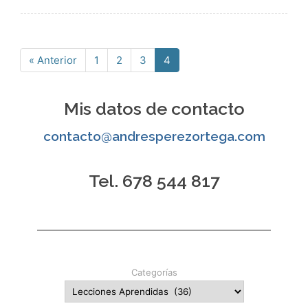
« Anterior
1
2
3
4
Página
Página
Página
Página
Mis datos de contacto
contacto@andresperezortega.com
Tel. 678 544 817
Categorías