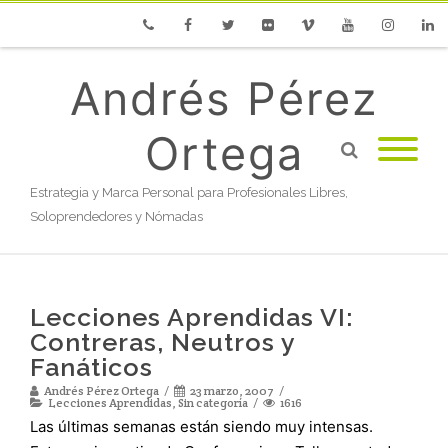
Phone
Facebook
Twitter
Flickr
Vimeo
Youtube
Instagram
Linke
Andrés Pérez
Ortega
Estrategia y Marca Personal para Profesionales Libres,
Soloprendedores y Nómadas
Lecciones Aprendidas VI:
Contreras, Neutros y
Fanáticos
Andrés Pérez Ortega
23 marzo, 2007
Lecciones Aprendidas
,
Sin categoría
1616
Las últimas semanas están siendo muy intensas.