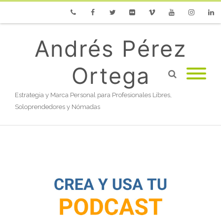
Phone
Facebook
Twitter
Flickr
Vimeo
Youtube
Instagram
Linke
Andrés Pérez
Ortega
Estrategia y Marca Personal para Profesionales Libres,
Soloprendedores y Nómadas