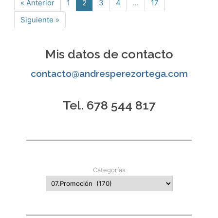
« Anterior
1
2
3
4
…
17
Página
Página
Página
Página
Página
Siguiente »
Mis datos de contacto
contacto@andresperezortega.com
Tel. 678 544 817
Categorías