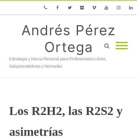
Phone
Facebook
Twitter
Flickr
Vimeo
Youtube
Instagram
Linke
Andrés Pérez
Ortega
Estrategia y Marca Personal para Profesionales Libres,
Soloprendedores y Nómadas
Los R2H2, las R2S2 y
asimetrías