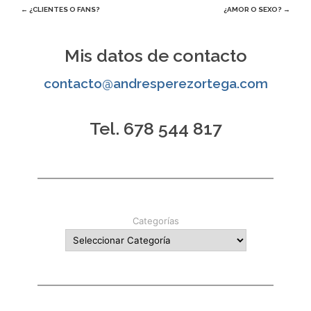
Navegación
←
¿CLIENTES O FANS?
¿AMOR O SEXO?
→
de
Mis datos de contacto
entradas
contacto@andresperezortega.com
Tel. 678 544 817
Categorías