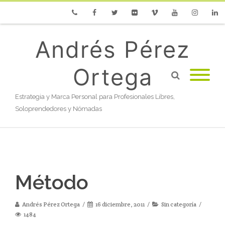
Phone
Facebook
Twitter
Flickr
Vimeo
Youtube
Instagram
Linke
Andrés Pérez
Ortega
Estrategia y Marca Personal para Profesionales Libres,
Soloprendedores y Nómadas
Método
Andrés Pérez Ortega
16 diciembre, 2011
Sin categoría
1484