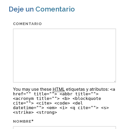
Deje un
Comentario
COMENTARIO
You may use these
HTML
etiquetas y atributos:
<a
href="" title=""> <abbr title="">
<acronym title=""> <b> <blockquote
cite=""> <cite> <code> <del
datetime=""> <em> <i> <q cite=""> <s>
<strike> <strong>
*
NOMBRE