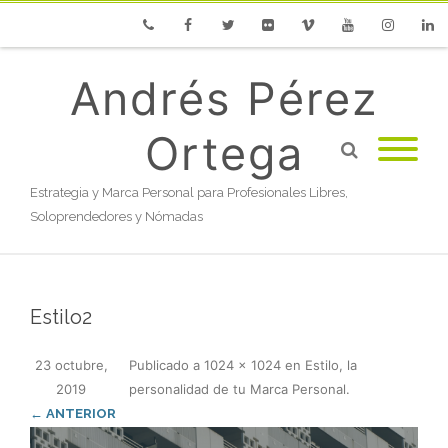
Phone
Facebook
Twitter
Flickr
Vimeo
Youtube
Instagram
Linke
Andrés Pérez
Ortega
Estrategia y Marca Personal para Profesionales Libres,
Soloprendedores y Nómadas
Estilo2
23 octubre,
Publicado
a
1024 × 1024
en
Estilo, la
2019
personalidad de tu Marca Personal
.
← ANTERIOR