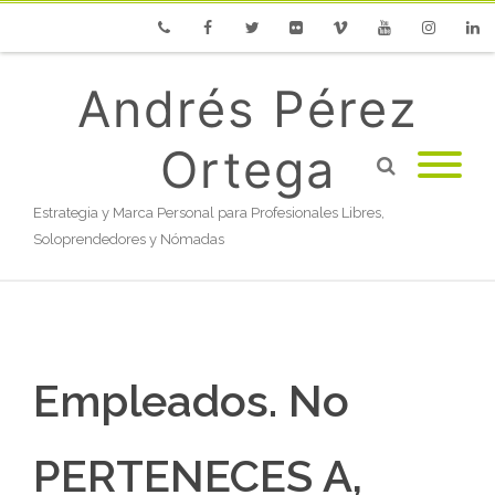
Phone
Facebook
Twitter
Flickr
Vimeo
Youtube
Instagram
Linke
Andrés Pérez
Ortega
Estrategia y Marca Personal para Profesionales Libres,
Soloprendedores y Nómadas
Empleados. No
PERTENECES A,