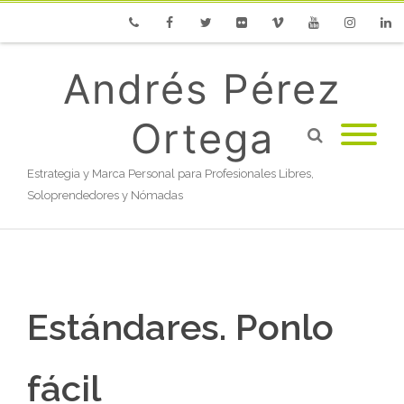
Phone
Facebook
Twitter
Flickr
Vimeo
Youtube
Instagram
Linke
Andrés Pérez
Ortega
Estrategia y Marca Personal para Profesionales Libres,
Soloprendedores y Nómadas
Estándares. Ponlo
fácil