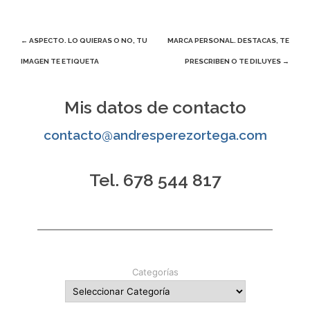
Navegación
←
ASPECTO. LO QUIERAS O NO, TU
MARCA PERSONAL. DESTACAS, TE
IMAGEN TE ETIQUETA
PRESCRIBEN O TE DILUYES
→
de
entradas
Mis datos de contacto
contacto@andresperezortega.com
Tel. 678 544 817
Categorías