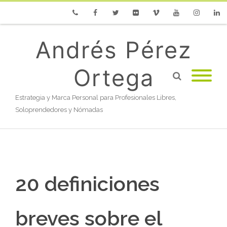
Phone
Facebook
Twitter
Flickr
Vimeo
Youtube
Instagram
Linke
Andrés Pérez
Ortega
Estrategia y Marca Personal para Profesionales Libres,
Soloprendedores y Nómadas
20 definiciones
breves sobre el