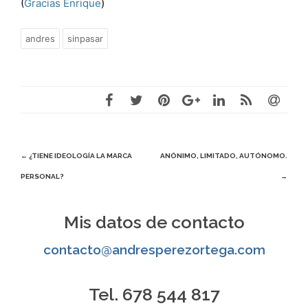
(
Gracias Enrique
)
andres
sinpasar
Navegación
←
¿TIENE IDEOLOGÍA LA MARCA
ANÓNIMO, LIMITADO, AUTÓNOMO.
PERSONAL?
→
de
entradas
Mis datos de contacto
contacto@andresperezortega.com
Tel. 678 544 817