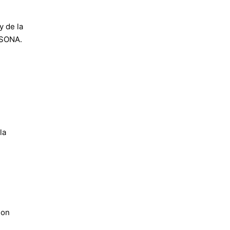
y de la
SONA.
n
la
son