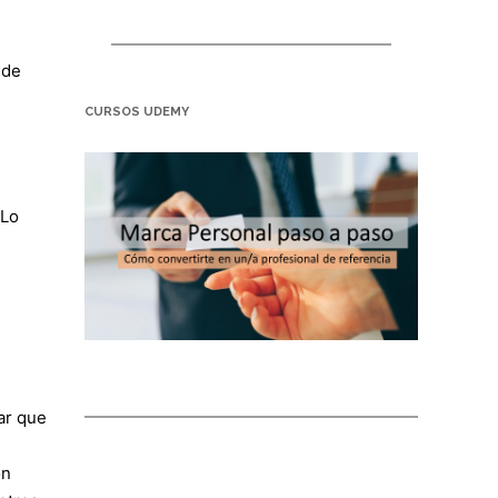
g
 de
CURSOS UDEMY
 Lo
e
ar que
ón