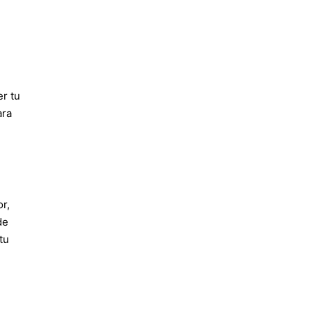
er tu
ara
r,
de
tu