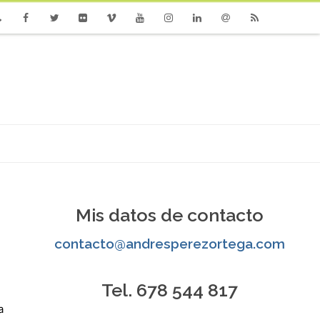
one
Facebook
Twitter
Flickr
Vimeo
Youtube
Instagram
Linkedin
Email
RSS
Mis datos de contacto
contacto@andresperezortega.com
Tel. 678 544 817
a