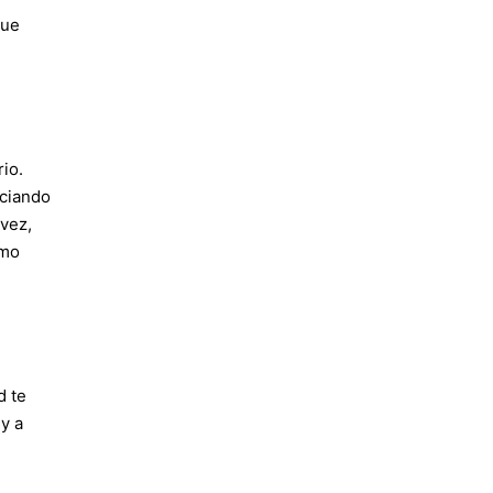
que
io.
ociando
 vez,
omo
d te
y a