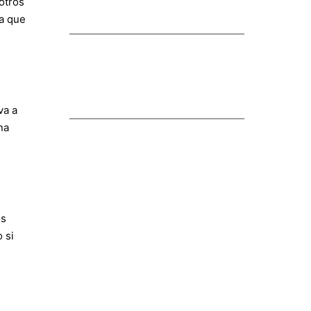
otros
 a que
va a
na
os
 si