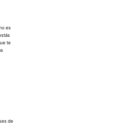
no es
estás
ue te
as
ases de