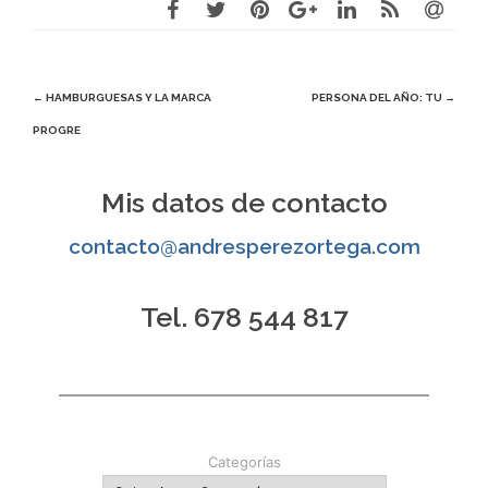
Navegación
←
HAMBURGUESAS Y LA MARCA
PERSONA DEL AÑO: TU
→
PROGRE
de
entradas
Mis datos de contacto
contacto@andresperezortega.com
Tel. 678 544 817
Categorías