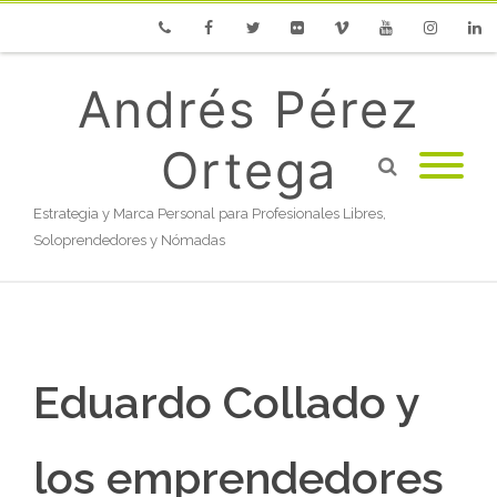
Phone
Facebook
Twitter
Flickr
Vimeo
Youtube
Instagram
Linke
Andrés Pérez
Ortega
Estrategia y Marca Personal para Profesionales Libres,
Soloprendedores y Nómadas
Eduardo Collado y
los emprendedores