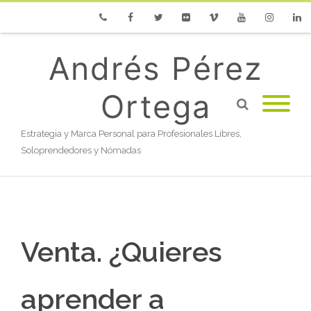
Phone
Facebook
Twitter
Flickr
Vimeo
Youtube
Instagram
Linke
Andrés Pérez
Ortega
Estrategia y Marca Personal para Profesionales Libres,
Soloprendedores y Nómadas
Venta. ¿Quieres
aprender a