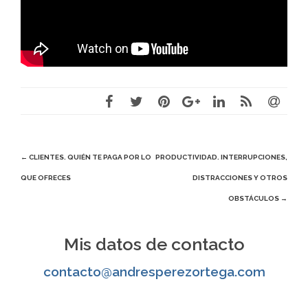
Navegación
←
CLIENTES. QUIÉN TE PAGA POR LO
PRODUCTIVIDAD. INTERRUPCIONES,
QUE OFRECES
DISTRACCIONES Y OTROS
de
OBSTÁCULOS
→
entradas
Mis datos de contacto
contacto@andresperezortega.com