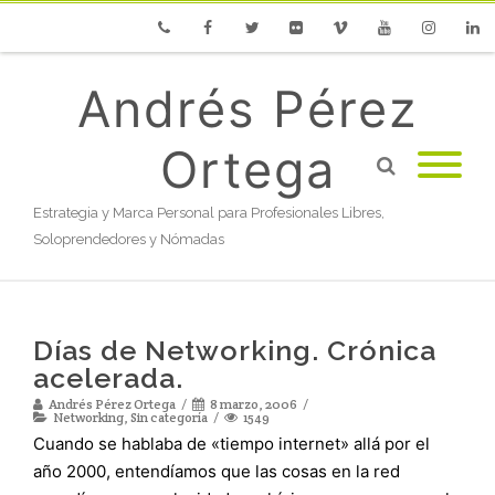
Phone
Facebook
Twitter
Flickr
Vimeo
Youtube
Instagram
Linke
Andrés Pérez
Ortega
Estrategia y Marca Personal para Profesionales Libres,
Soloprendedores y Nómadas
Días de Networking. Crónica
acelerada.
Andrés Pérez Ortega
8 marzo, 2006
Networking
,
Sin categoría
1549
Cuando se hablaba de «tiempo internet» allá por el
año 2000, entendíamos que las cosas en la red