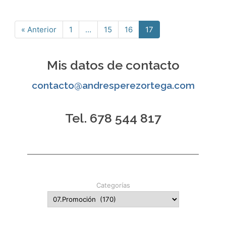
« Anterior
1
…
15
16
17
Página
Página
Página
Página
Mis datos de contacto
contacto@andresperezortega.com
Tel. 678 544 817
Categorías