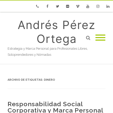
Phone
Facebook
Twitter
Flickr
Vimeo
Youtube
Instagram
Linke
Andrés Pérez
Ortega
Estrategia y Marca Personal para Profesionales Libres,
Soloprendedores y Nómadas
ARCHIVO DE ETIQUETAS:
DINERO
Responsabilidad Social
Corporativa y Marca Personal