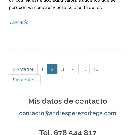
parecen «a nosotros» pero se asusta de los
Leer más
« Anterior
1
2
3
4
…
10
Página
Página
Página
Página
Página
Siguiente »
Mis datos de contacto
contacto@andresperezortega.com
Tel. 678 544 817