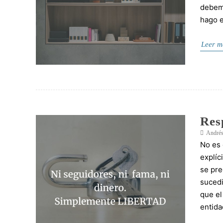
debemo
hago 
Leer m
Res
Andrés
No es 
explíc
se pre
sucedi
que el
entid