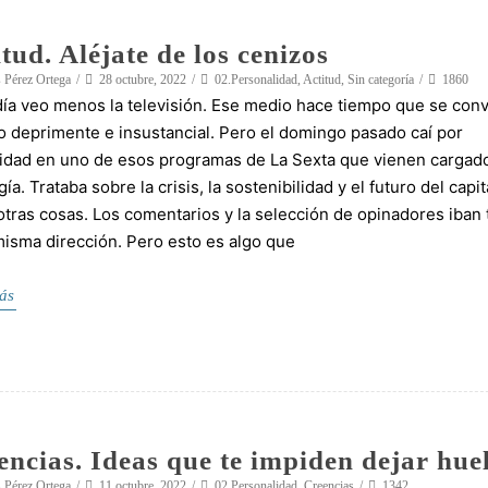
tud. Aléjate de los cenizos
 Pérez Ortega
28 octubre, 2022
02.Personalidad
,
Actitud
,
Sin categoría
1860
ía veo menos la televisión. Ese medio hace tiempo que se conv
o deprimente e insustancial. Pero el domingo pasado caí por
idad en uno de esos programas de La Sexta que vienen cargad
gía. Trataba sobre la crisis, la sostenibilidad y el futuro del capi
otras cosas. Los comentarios y la selección de opinadores iban
misma dirección. Pero esto es algo que
ás
encias. Ideas que te impiden dejar hue
 Pérez Ortega
11 octubre, 2022
02.Personalidad
,
Creencias
1342