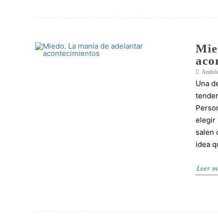
Mie
aco
Andrés
Una de
tenden
Person
elegi
salen 
idea q
Leer m