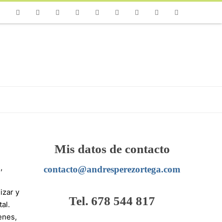
one
Facebook
Twitter
Flickr
Vimeo
Youtube
Instagram
Linkedin
Email
RSS
Mis datos de contacto
,
contacto@andresperezortega.com
izar y
Tel. 678 544 817
al.
enes,