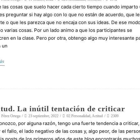
 las cosas que suelo hacer cada cierto tiempo cuando imparto
es preguntar si hay algo con lo que no están de acuerdo, que le
te o que les parezca que no encaja con sus ideas. De ese mod
o varias cosas. Por un lado animo a que los participantes se
cren en la clase. Pero por otra, obtengo algo muy interesante p
s un
ás
tud. La inútil tentación de criticar
 Pérez Ortega
23 septiembre, 2022
02.Personalidad
,
Actitud
2309
onozco, por alguna razón, tengo una fuerte tendencia a criticar,
 el fallo, el lado negativo de las cosas y, algo peor, de las perso
is posts de los primeros años de este blog encontrarás mucho