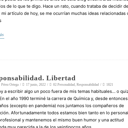
os de lo que te digo. Hace un rato, cuando trataba de decidir d
ir mi artículo de hoy, se me ocurrían muchas ideas relacionadas
s
ás
ponsabilidad. Libertad
 Pérez Ortega
17 junio, 2022
02.Personalidad
,
Responsabilidad
1821
y a escribir algo un poco fuera de mis temas habituales… o qui
 En el año 1990 terminé la carrera de Química y, desde entonces
años (excepto en pandemia) nos juntamos los compañeros de
ión. Afortunadamente todos estamos bien tanto en lo persona
profesional y mantenemos el mismo buen humor y una actitud
da muy parecida a la de los veintipocos años.