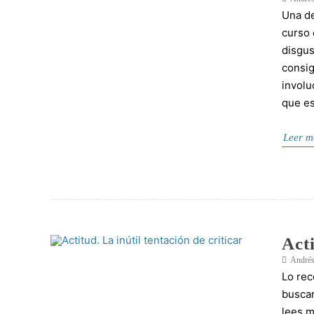
Una de
curso 
disgus
consig
involu
que e
Leer m
Acti
Andrés
Lo rec
buscar
lees m