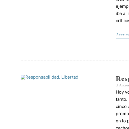
ejempl
iba a 
crítica
Leer m
Res
Andrés
Hoy vo
tanto.
cinco 
promoc
en lo 
cachon