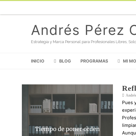
Andrés Pérez 
Estrategia y Marca Personal para Profesionales Libres, S
INICIO
BLOG
PROGRAMAS
MI M
Ref
Andrés
Pues y
exper
Profes
limpia
Aunqu