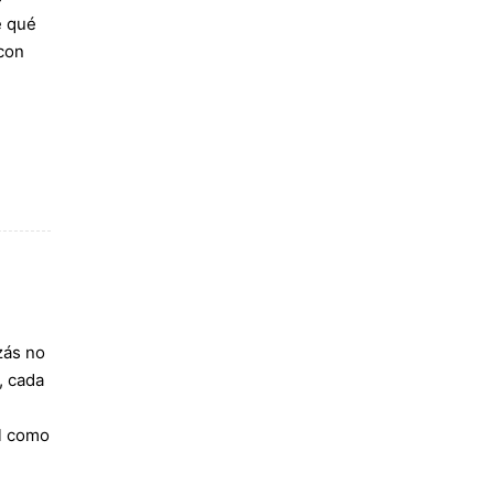
e qué
 con
zás no
, cada
l como