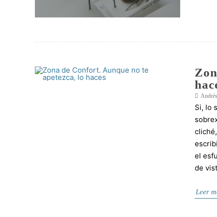
Zon
hac
Andrés
Si, lo
sobrex
cliché
escrib
el esf
de vist
Leer m