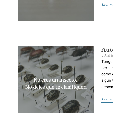
Leer m
Aut
Andrés
Tengo 
person
como d
algún 
descar
Leer m