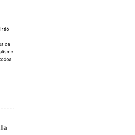
irtió
os de
talismo
 todos
lla