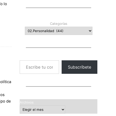
o lo
Categorías
Escribe tu correo electrónico…
Subscríbete
olítica
los
tipo de
Archivos