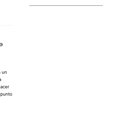
o
n un
a
hacer
 punto