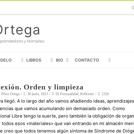
Ph
Ortega
oloprendedores y Nómadas
ODELO
LIBROS
BIO
CONTACTO
lexión. Orden y limpieza
 Pérez Ortega
30 junio, 2023
02.Personalidad
,
Reflexión
2326
a llegó. A lo largo del año vamos añadiendo ideas, aprendizajes
iencias que vamos acumulando sin demasiado orden. Como
ional Libre tengo la suerte, pero también la obligación de organ
r todos esos «materiales» que van entrando en mi almacén ment
e creo que todos tenemos algún síntoma de Síndrome de Dióg