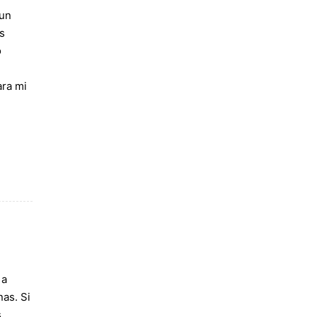
 un
s
o
ara mi
 a
nas. Si
s