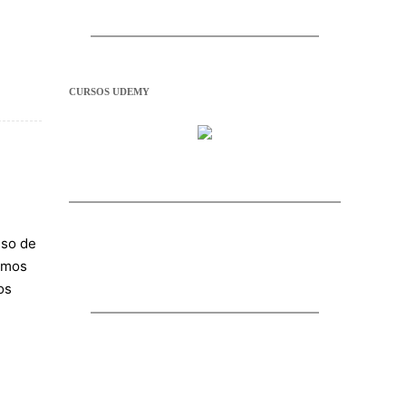
CURSOS UDEMY
uso de
semos
os