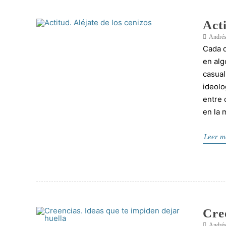
Acti
Andrés
Cada d
en alg
casual
ideolo
entre 
en la 
Leer m
Cre
Andrés