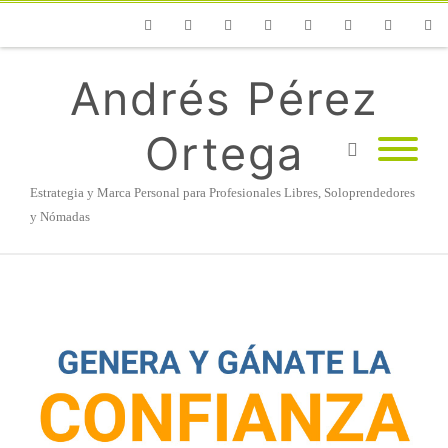
Phone
Facebook
Twitter
Flickr
Vimeo
Youtube
Instagram
Linke
Andrés Pérez
Ortega
Estrategia y Marca Personal para Profesionales Libres, Soloprendedores
y Nómadas