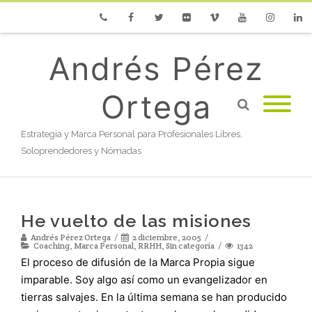
Phone
Facebook
Twitter
Flickr
Vimeo
Youtube
Instagram
Linke
Andrés Pérez
Ortega
Estrategia y Marca Personal para Profesionales Libres,
Soloprendedores y Nómadas
He vuelto de las misiones
Andrés Pérez Ortega
2 diciembre, 2005
Coaching
,
Marca Personal
,
RRHH
,
Sin categoría
1342
El proceso de difusión de la Marca Propia sigue
imparable. Soy algo así como un evangelizador en
tierras salvajes. En la última semana se han producido