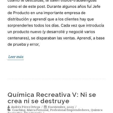
cuanto te descuidas, te salen títulos-trabalenguas
como el de este post. Durante algunos años fuí Jefe
de Producto en una importante empresa de
distribución y aprendí que a los clientes hay que
sorprenderles todos los días. Cada vez que introducía
un producto nuevo (y desarrollé y negocié varios
centenares), se disparaban las ventas. Aprendí, a base
de prueba y error,
Leer más
Química Recreativa V: Ni se
crea ni se destruye
Andrés Pérez Ortega
8 noviembre, 2005
Coaching
,
Marca Personal
,
Profesional Emprendedores
,
Química
Recreativa
,
Sin categoría