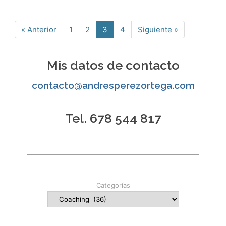
« Anterior
1
2
3
4
Siguiente »
Página
Página
Página
Página
Mis datos de contacto
contacto@andresperezortega.com
Tel. 678 544 817
Categorías